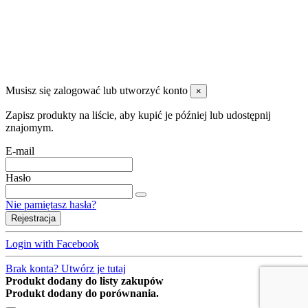
FPHU PERŁA S.C
W magazynie
0
.
Rozmiar
100x200
7
120x200
7
Musisz się zalogować lub utworzyć konto
×
140x200
7
160x200
7
Zapisz produkty na liście, aby kupić je później lub udostępnij
180x200
7
znajomym.
200x200
3
E-mail
80x200
7
90x200
7
Hasło
Pokrowiec
Nie pamiętasz hasła?
Pik 1/2
3
Rejestracja
Silver Active
1
Zima
1
Login with Facebook
Lato
1
Brak konta? Utwórz je tutaj
Pik 60g
1
Produkt dodany do listy zakupów
Pik 300g
1
Produkt dodany do porównania.
3xFr
1