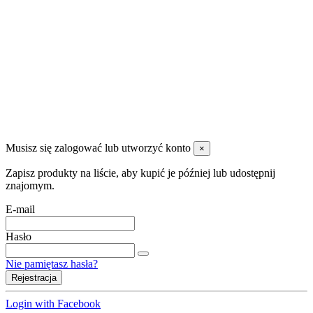
39-300 Mielec
604959626
sklep@e-studiosnu.pl
FPHU PERŁA S.C
.
Musisz się zalogować lub utworzyć konto
×
Zapisz produkty na liście, aby kupić je później lub udostępnij
znajomym.
E-mail
Hasło
Nie pamiętasz hasła?
Rejestracja
Login with Facebook